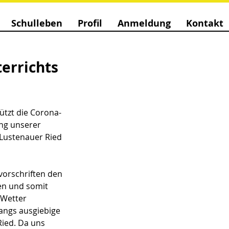
Schulleben
Profil
Anmeldung
Kontakt
errichts
tzt die Corona-
ng unserer 
Lustenauer Ried 
orschriften den 
en und somit 
 Wetter 
angs ausgiebige 
ied. Da uns 