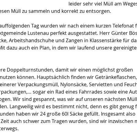
leider sehr viel Müll am Wege
iesen Müll zu sammeln und korrekt zu entsorgen.
uffolgenden Tag wurden wir nach einem kurzen Telefonat f
tgemeinde Lustenau perfekt ausgestattet. Herr Günter Bösc
cke, Arbeitshandschuhe und Zangen in Klassenstärke für da
Mit dazu auch ein Plan, in dem wir laufend unsere gereinigte
ere Doppelturnstunden, damit wir einen möglichst großen 
utzen können. Hauptsächlich finden wir Getränkeflaschen
einerer Verpackungsmüll, Nylonsäcke, Servietten und Feuch
rpackungen,… sogar ein Rad eines Fahrrades sowie eine Aut
ogen. Wir sind gespannt, was wir auf unseren nächsten Mü
en. Langweilig wird es bestimmt nicht, denn es gibt genug fü
unden haben wir 24 große 60l Säcke gefüllt. Insgesamt also 
r Zeit auch schwer zum Tragen wurden, sind wir inzwischen 
terwegs.