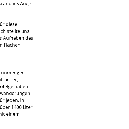
srand ins Auge 
ür diese 
h stellte uns 
s Aufheben des 
n Flächen 
, unmengen 
ttücher, 
ofelge haben 
llwanderungen 
r jeden. In 
über 1400 Liter 
mit einem 