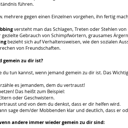
tändnis führen.
. mehrere gegen einen Einzelnen vorgehen, ihn fertig mac
obbing
versteht man das Schlagen, Treten oder Stehlen v
er gezielte Gebrauch von Schimpfwörtern, grausames Ärge
ing
bezieht sich auf Verhaltensweisen, wie den sozialen A
rechen von Freundschaften.
 gemein zu dir ist?
ie du tun kannst, wenn jemand gemein zu dir ist. Das Wichtigs
n erzähle es jemandem, dem du vertraust!
petzen! Das heißt zum Beispiel:
 Eltern oder Geschwistern.
ertraust und von dem du denkst, dass er dir helfen wird.
ann sage dem/der Mobbenden klar und deutlich, dass er ode
, wenn andere immer wieder gemein zu dir sind: