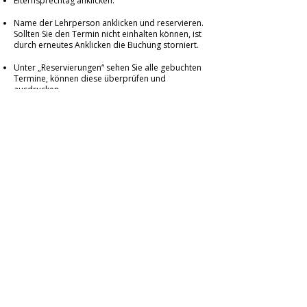
Elternsprechtag anklicken.
Name der Lehrperson anklicken und reservieren.
Sollten Sie den Termin nicht einhalten können, ist
durch erneutes Anklicken die Buchung storniert.
Unter „Reservierungen“ sehen Sie alle gebuchten
Termine, können diese überprüfen und
ausdrucken.
Bundesgymnasium
Lustenau
Mühlefeldstraße 20
6890 Lustenau
T:
+43 (0) 5577 83877
E:
bg.lustenau@cnv.at