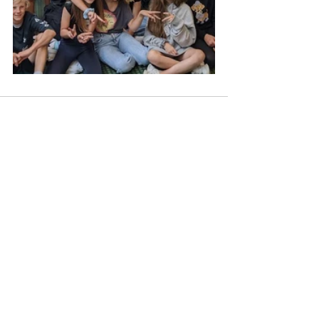
Mehr Beiträge ...
Open Sans ist eine freundliche Schriftart
mit runden Buchstaben, die sowohl auf
dem Computer als auch auf mobilen
Endgeräten gut aussieht.
Bundesgymnasium
Lustenau
Mühlefeldstraße 20
6890 Lustenau