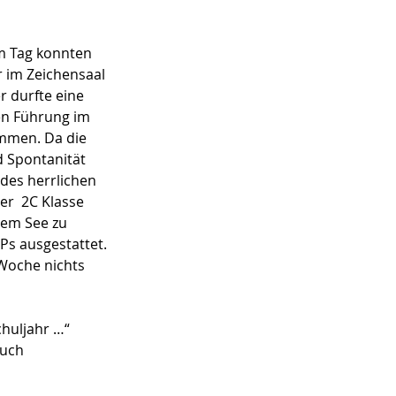
em Tag konnten 
r im Zeichensaal 
 durfte eine 
n Führung im 
ommen. Da die 
 Spontanität 
des herrlichen 
r  2C Klasse 
dem See zu 
Ps ausgestattet. 
Woche nichts 
huljahr …“ 
uch 