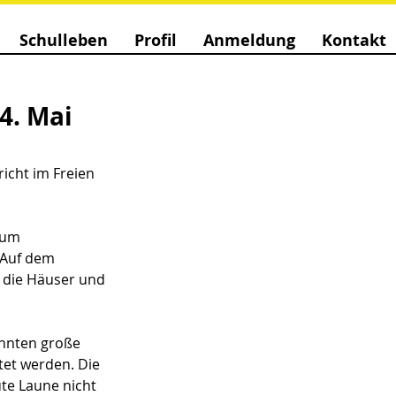
Schulleben
Profil
Anmeldung
Kontakt
4. Mai
icht im Freien 
zum 
 Auf dem 
n die Häuser und 
onnten große 
et werden. Die 
te Laune nicht 