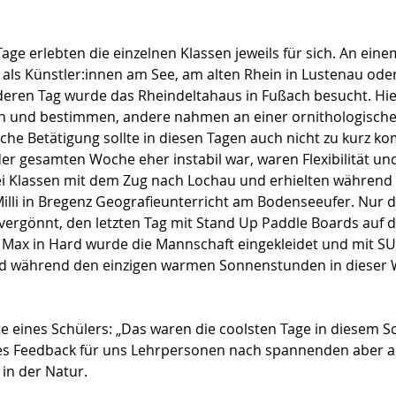
age erlebten die einzelnen Klassen jeweils für sich. An ein
n als Künstler:innen am See, am alten Rhein in Lustenau ode
eren Tag wurde das Rheindeltahaus in Fußach besucht. Hier
 und bestimmen, andere nahmen an einer ornithologische
liche Betätigung sollte in diesen Tagen auch nicht zu kurz k
r gesamten Woche eher instabil war, waren Flexibilität und
ei Klassen mit dem Zug nach Lochau und erhielten während 
illi in Bregenz Geografieunterricht am Bodenseeufer. Nur de
vergönnt, den letzten Tag mit Stand Up Paddle Boards auf 
 Max in Hard wurde die Mannschaft eingekleidet und mit SU
d während den einzigen warmen Sonnenstunden in dieser 
e eines Schülers: „Das waren die coolsten Tage in diesem Sc
es Feedback für uns Lehrpersonen nach spannenden aber a
in der Natur.