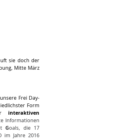
uft sie doch der 
ung, Mitte März 
unsere Frei Day-
iedlichster Form 
er 
interaktiven 
te Informationen 
t 
G
oals, die 17 
O im Jahre 2016 