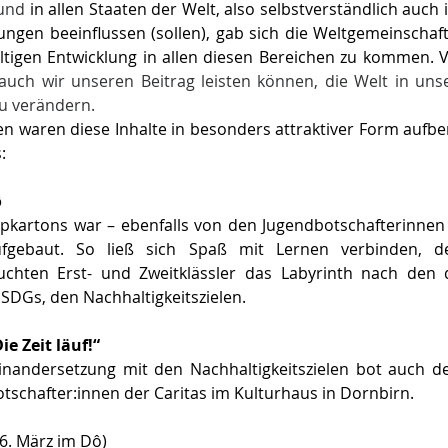
und 
in allen Staaten der Welt, also selbstverständlich auch i
ungen beeinflussen (sollen), gab sich die Weltgemeinschaft
tigen Entwicklung in allen diesen Bereichen zu kommen. V
auch wir unseren Beitrag leisten können, die Welt in uns
u verändern. 
en waren diese Inhalte in besonders attraktiver Form aufbere
: 
ô
kartons war – ebenfalls von den Jugendbotschafterinnen d
ufgebaut. So ließ sich Spaß mit Lernen verbinden, d
chten Erst- und Zweitklässler das Labyrinth nach den d
SDGs, den Nachhaltigkeitszielen. 
ie Zeit läuf!“
nandersetzung mit den Nachhaltigkeitszielen bot auch de
tschafter:innen der Caritas im Kulturhaus in Dornbirn. 
6. März im Dô) 