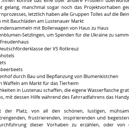
r:innen konnte das eine oder andere Problem überwunde
ant gelang, manchmal sogar noch das Projektvorhaben ge
rnprozesses, letztlich haben alle Gruppen Tolles auf die Beine
ln mit Bauchläden am Lustenauer Markt 
dspendensammeln mit Bollerwagen von Haus zu Haus 
nnenblumen-Setzlingen, um Spenden für die Ukraine zu samm
im Freudenhaus 
ie Deutschförderklasse der VS Rotkreuz 
nhotels 
ets 
imbeerbeets 
nnenhof durch Bau und Bepflanzung von Blumenkistchen 
ßen Waffeln am Markt für das Tierheim 
chkeiten in Lustenau schaffen, die eigene Wasserflasche grati
mos, mit dessen Hilfe während des Fahrradfahrens das Handy
ht der Platz, von all den schönen, lustigen, mühsame
trengenden, frustrierenden, inspirierenden und begeist
rchführung dieser Vorhaben zu erzählen, oder von d