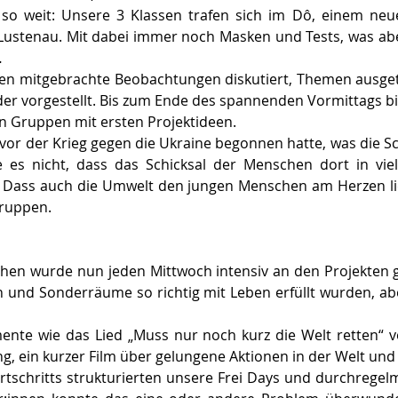
 so weit: Unsere 3 Klassen trafen sich im Dô, einem ne
ustenau. Mit dabei immer noch Masken und Tests, was ab
  
en mitgebrachte Beobachtungen diskutiert, Themen ausgeta
r vorgestellt. Bis zum Ende des spannenden Vormittags bil
 Gruppen mit ersten Projektideen.  
r der Krieg gegen die Ukraine begonnen hatte, was die Sc
 es nicht, dass das Schicksal der Menschen dort in vie
 Dass auch die Umwelt den jungen Menschen am Herzen lie
ruppen.  
en wurde nun jeden Mittwoch intensiv an den Projekten ge
n und Sonderräume so richtig mit Leben erfüllt wurden, ab
nte wie das Lied „Muss nur noch kurz die Welt retten“ v
ng, ein kurzer Film über gelungene Aktionen in der Welt und 
rtschritts strukturierten unsere Frei Days und durchrege