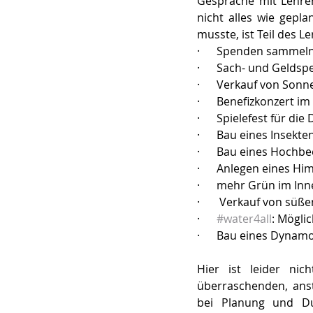
Gespräche mit Lehre
nicht alles wie gepl
musste, ist Teil des Le
·      Spenden samme
·      Sach- und Gel
·      Verkauf von So
·      Benefizkonzert 
·      Spielefest für d
·      Bau eines Insekte
·      Bau eines Hochbe
·      Anlegen eines H
·      mehr Grün im I
·       Verkauf von sü
·      
#water4all
: Mögli
·      Bau eines Dyna
Hier ist leider nic
überraschenden, ans
bei Planung und Du