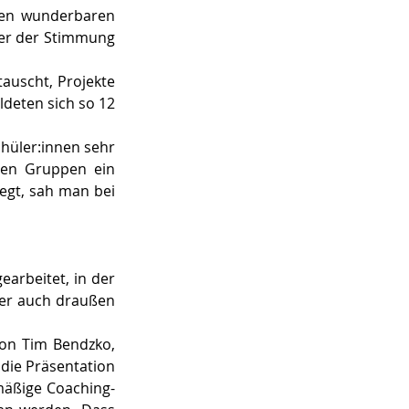
uen wunderbaren 
er der Stimmung 
uscht, Projekte 
deten sich so 12 
hüler:innen sehr 
len Gruppen ein 
gt, sah man bei 
arbeitet, in der 
er auch draußen 
on Tim Bendzko, 
die Präsentation 
lmäßige Coaching-