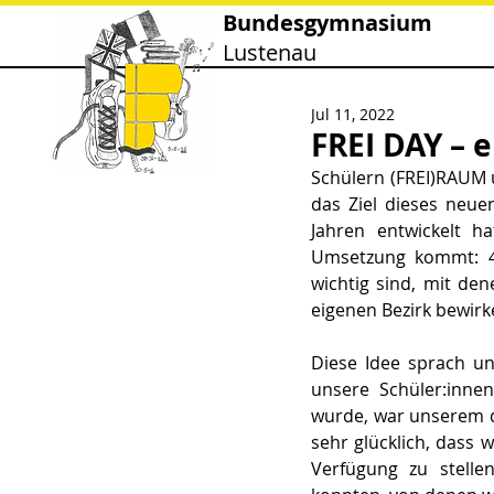
Bundesgymnasium
Lustenau
Jul 11, 2022
FREI DAY –
Schülern (FREI)RAUM u
das Ziel dieses neue
Jahren entwickelt h
Umsetzung kommt: 4 
wichtig sind, mit den
eigenen Bezirk bewirk
Diese Idee sprach un
unsere Schüler:innen
wurde, war unserem do
sehr glücklich, dass w
Verfügung zu stelle