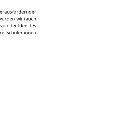
ausfordernder 
würden wir (auch 
on der Idee des 
e Schüler:innen 