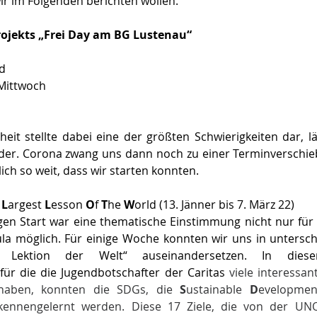
r im Folgenden berichten wollen. 
projekts „Frei Day am BG Lustenau“
d 
Mittwoch
 
theit stellte dabei eine der größten Schwierigkeiten dar, lä
ider. Corona zwang uns dann noch zu einer Terminverschieb
ch so weit, dass wir starten konnten.  
 L
argest 
L
esson 
O
f 
T
he 
W
orld (13. Jänner bis 7. März 22) 
gen Start war eine thematische Einstimmung nicht nur für 
la möglich. Für einige Woche konnten wir uns in untersch
 Lektion der Welt“ auseinandersetzen. In dies
 für die die Jugendbotschafter der Caritas 
viele interessan
aben, konnten die SDGs, die 
S
ustainable 
D
evelopmen
, kennengelernt werden. Diese 17 Ziele, die von der UN