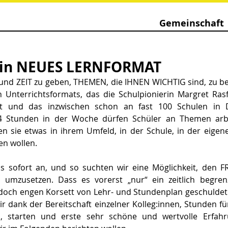
Gemeinschaft
 ein NEUES LERNFORMAT
nd ZEIT zu geben, THEMEN, die IHNEN WICHTIG sind, zu bea
n Unterrichtsformats, das die Schulpionierin Margret Rasf
at und das inzwischen schon an fast 100 Schulen in D
Stunden in der Woche dürfen Schüler an Themen arbei
en sie etwas in ihrem Umfeld, in der Schule, in der eige
en wollen. 
s sofort an, und so suchten wir eine Möglichkeit, den FR
 umzusetzen. Dass es vorerst „nur“ ein zeitlich begrenzt
ch engen Korsett von Lehr- und Stundenplan geschuldet. W
ir dank der Bereitschaft einzelner Kolleg:innen, Stunden für
n, starten und erste sehr schöne und wertvolle Erfah