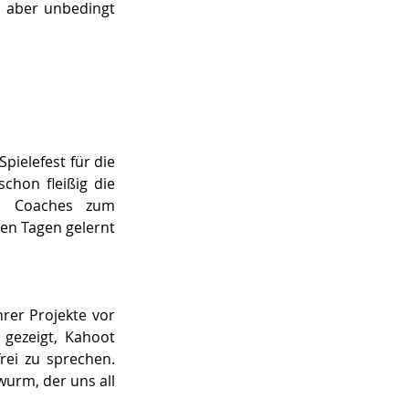
 aber unbedingt 
elefest für die 
hon fleißig die 
n Coaches zum 
n Tagen gelernt 
rer Projekte vor 
gezeigt, Kahoot 
ei zu sprechen. 
urm, der uns all 