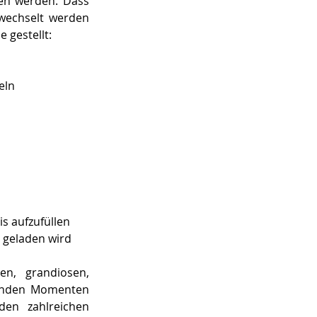
n werden. Dass 
wechselt werden 
 gestellt:  
eln 
s aufzufüllen 
 geladen wird 
n, grandiosen, 
ernden Momenten 
en zahlreichen 