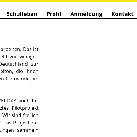
Schulleben
Profil
Anmeldung
Kontakt
rbeiten. Das ist 
eld vor wenigen 
eutschland zur 
ten, die ihnen 
nen Gemeinde, im 
EI DAY auch für 
es Pilotprojekt 
ir sind freilich 
 das Projekt zur 
rungen sammeln 