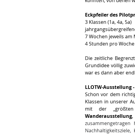
konnten, von denen wi
Eckpfeiler des Pilot
3 Klassen (1a, 4a, 5a)  
jahrgangsübergreifen
7 Wochen jeweils am 
4 Stunden pro Woche 
Die zeitliche Begrenz
Grundidee völlig zuw
war es dann aber endli
LLOTW-Ausstellung -
Schon vor dem richti
Klassen in unserer Au
mit der „größten
Wanderausstellung
,
zusammengetragen h
Nachhaltigkeitsziele