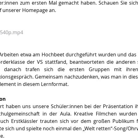
üler:innen zum ersten Mal gemacht haben. Schauen Sie sich
uf unserer Homepage an. 
u 540p.mp4
Arbeiten etwa am Hochbeet durchgeführt wurden und das Spi
rderklasse der VS stattfand, beantworteten die anderen sc
d danach trafen sich die ersten Gruppen mit ihre
xionsgespräch. Gemeinsam nachzudenken, was man in diese
 Element in diesem Lernformat.  
on 
t haben uns unsere Schüler:innen bei der Präsentation ih
hulgemeinschaft in der Aula. Kreative Filmchen wurden 
uch Erstklässler trauten sich vor dem großen Publikum fr
te sich und spielte noch einmal den „Welt retten“-Song/Ohrw
e.  