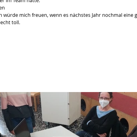
r im Team hatte.  
en 
ich würde mich freuen, wenn es nächstes Jahr nochmal eine gi
echt toll. 