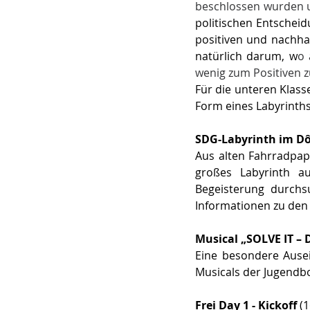
beschlossen wurden 
politischen Entscheid
positiven und nachhal
natürlich darum, w
o 
wenig zum Positiven z
Für die unteren Klass
Form eines Labyrinths
SDG-Labyrinth im D
Aus alten Fahrradpapp
großes Labyrinth a
Begeisterung durchsu
Informationen zu den 
Musical „SOLVE IT – D
Eine besondere Ausei
Musicals der Jugendbo
Frei Day 1 - Kickoff 
(1