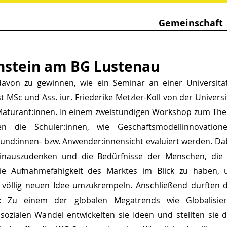
Gemeinschaft
nstein am BG Lustenau
avon zu gewinnen, wie ein Seminar an einer Universität
 MSc und Ass. iur. Friederike Metzler-Koll von der Universit
aturant:innen. In einem zweistündigen Workshop zum The
en die Schüler:innen, wie Geschäftsmodellinnovatione
Kund:innen- bzw. Anwender:innensicht evaluiert werden. Dabei
auszudenken und die Bedürfnisse der Menschen, die t
ie Aufnahmefähigkeit des Marktes im Blick zu haben, 
r völlig neuen Idee umzukrempeln. Anschließend durften di
n: Zu einem der globalen Megatrends wie Globalisie
ozialen Wandel entwickelten sie Ideen und stellten sie d