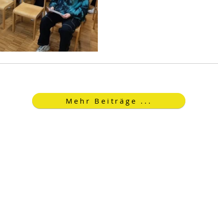
Mehr Beiträge ...
Open Sans ist eine freundliche Schriftart mit
runden Buchstaben, die sowohl auf dem
Computer als auch auf mobilen Endgeräten
gut aussieht.