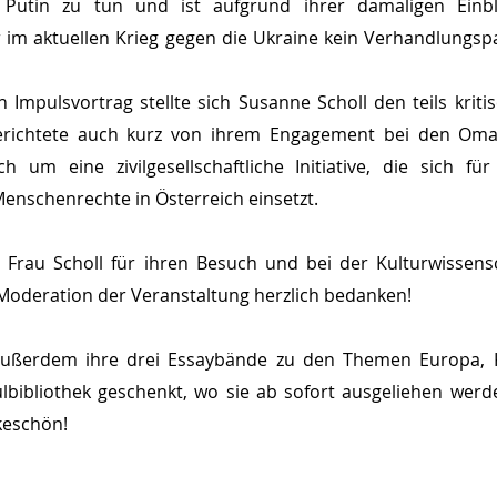
 Putin zu tun und ist aufgrund ihrer damaligen Einbli
 im aktuellen Krieg gegen die Ukraine kein Verhandlungspa
 Impulsvortrag stellte sich Susanne Scholl den teils kriti
erichtete auch kurz von ihrem Engagement bei den Omas
h um eine zivilgesellschaftliche Initiative, die sich für
nschenrechte in Österreich einsetzt. 
Frau Scholl für ihren Besuch und bei der Kulturwissensc
Moderation der Veranstaltung herzlich bedanken!
außerdem ihre drei Essaybände zu den Themen Europa, Kr
ulbibliothek geschenkt, wo sie ab sofort ausgeliehen werd
keschön!