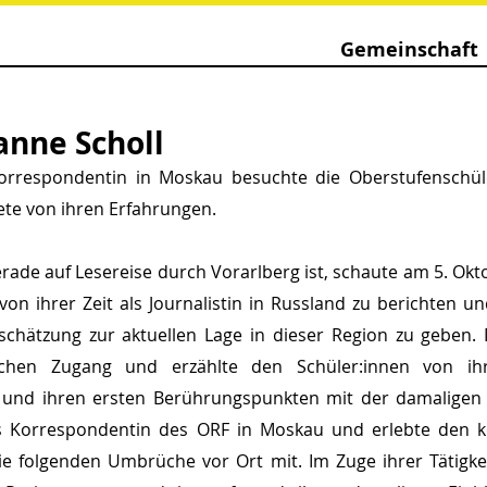
Gemeinschaft
anne Scholl
orrespondentin in Moskau besuchte die Oberstufenschüle
ete von ihren Erfahrungen.
erade auf Lesereise durch Vorarlberg ist, schaute am 5. Ok
on ihrer Zeit als Journalistin in Russland zu berichten und
schätzung zur aktuellen Lage in dieser Region zu geben. D
ichen Zugang und erzählte den Schüler:innen von ihr
 und ihren ersten Berührungspunkten mit der damaligen 
als Korrespondentin des ORF in Moskau und erlebte den 
e folgenden Umbrüche vor Ort mit. Im Zuge ihrer Tätigkeit