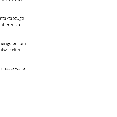
ontaktabzüge 
ntieren zu 
nnengelernten 
ntwickelten 
 Einsatz wäre 