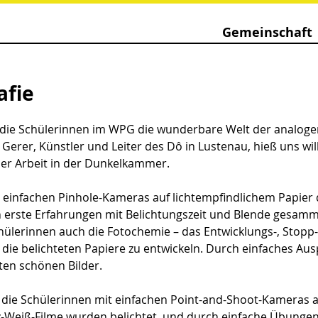
Gemeinschaft
afie
 die Schülerinnen im WPG die wunderbare Welt der analogen
 Gerer, Künstler und Leiter des Dô in Lustenau, hieß uns w
der Arbeit in der Dunkelkammer.
einfachen Pinhole-Kameras auf lichtempfindlichem Papier d
 erste Erfahrungen mit Belichtungszeit und Blende gesamm
ülerinnen auch die Fotochemie – das Entwicklungs-, Stopp- 
die belichteten Papiere zu entwickeln. Durch einfaches Aus
ten schönen Bilder.
die Schülerinnen mit einfachen Point-and-Shoot-Kameras au
z-Weiß-Filme wurden belichtet, und durch einfache Übunge