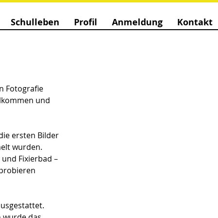
Schulleben
Profil
Anmeldung
Kontakt
 Fotografie 
illkommen und 
ie ersten Bilder 
elt wurden. 
und Fixierbad – 
probieren 
sgestattet. 
n wurde das 